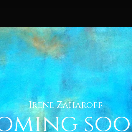
Irene Zaharoff
oming soo